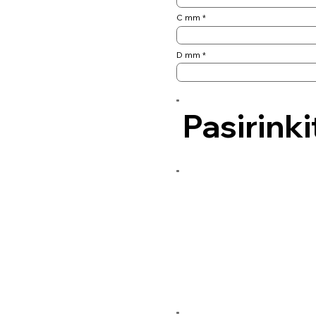
C mm
D mm
Pasirinki