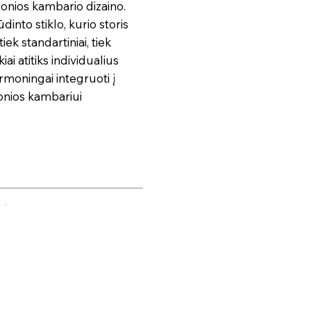
vonios kambario dizaino.
into stiklo, kurio storis
ek standartiniai, tiek
ai atitiks individualius
rmoningai integruoti į
vonios kambariui