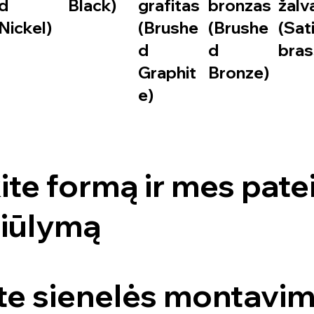
d
Black)
grafitas
bronzas
žalv
Nickel)
(Brushe
(Brushe
(Sat
d
d
bras
Graphit
Bronze)
e)
ite formą ir mes pat
siūlymą
ite sienelės montavim