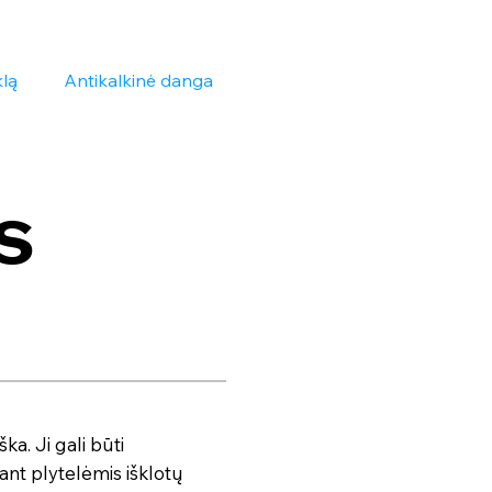
klą
Antikalkinė danga
s
ška. Ji gali būti
ant plytelėmis išklotų