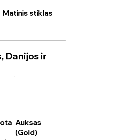
Matinis stiklas
, Danijos ir
uota
Auksas
(Gold)