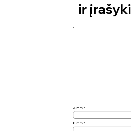
ir įrašyk
A mm
B mm