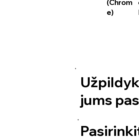
(Chrom
e)
Užpildyk
jums pa
Pasirink