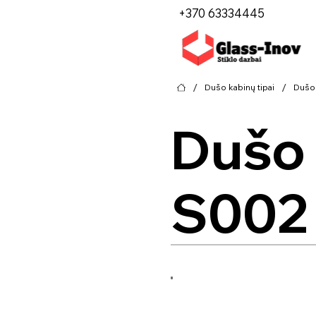
+370 63334445
/
/
Dušo kabinų tipai
Dušo
Dušo 
S002