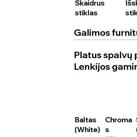
Skaidrus
Išs
stiklas
sti
Galimos furnit
Platus spalvų p
Lenkijos gamin
Baltas
Chroma
(White)
s