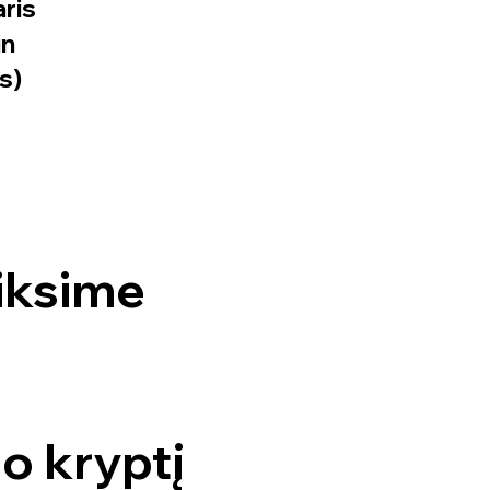
aris
in
s)
eiksime
o kryptį