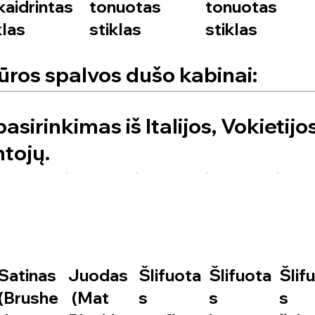
kaidrintas
tonuotas
tonuotas
klas
stiklas
stiklas
ūros spalvos dušo kabinai:
asirinkimas iš Italijos, Vokietijos
tojų.
Satinas
Juodas
Šlifuota
Šlifuota
Šlif
(Brushe
(Mat
s
s
s