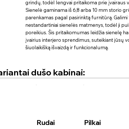
grindų, todėl lengvai pritaikoma prie įvairaus 
Sienelė gaminama iš 6,8 arba 10 mm storio grūd
parenkamas pagal pasirinktą furnitūrą. Galimi ti
nestandartiniai sienelės matmenys, todėl ji puiki
poreikius. Šis pritaikomumas leidžia sienelę ha
įvairius interjero sprendimus, suteikiant jūsų 
šiuolaikišką išvaizdą ir funkcionalumą.
ariantai dušo kabinai:
Rudai
Pilkai