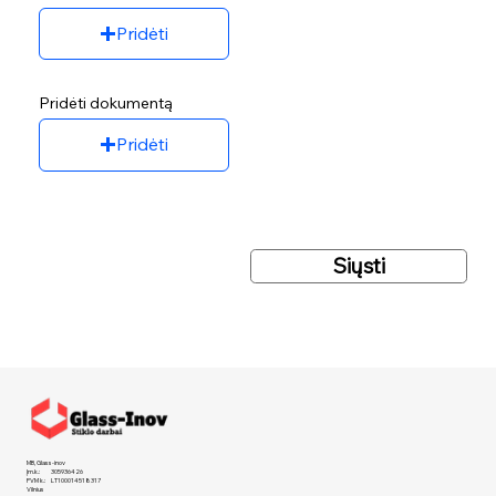
Pridėti
Pridėti dokumentą
Pridėti
Siųsti
MB, Glass-inov
Įm.k.: 305936426
PVM k.: LT100014518317
Vilnius