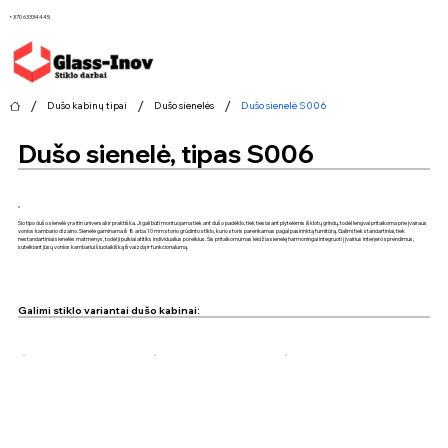
+370 63334445
/
/
/
Dušo kabinų tipai
Dušo sienelės
Dušo sienelė S006
Dušo sienelė, tipas S006
Šio tipo dušo sienelė yra itin universali ir praktiška. Ji gali būti montuojama tiek ant dušo padėklo, tiek tiesiai ant plytelėmis išklotų grindų, todėl lengvai pritaikoma prie įvairaus
vonios kambario dizaino. Sienelė gaminama iš 8 arba 10 mm storio grūdinto stiklo, kurio storis parenkamas pagal pasirinktą furnitūrą. Galimi tiek standartiniai, tiek
nestandartiniai sienelės matmenys, todėl ji puikiai atitiks individualius poreikius. Šis pritaikomumas leidžia sienelę harmoningai integruoti į įvairius interjero sprendimus,
suteikiant jūsų vonios kambariui šiuolaikišką išvaizdą ir funkcionalumą.
Galimi stiklo variantai dušo kabinai: