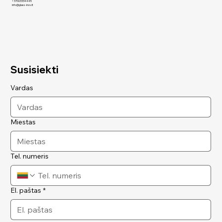
+37063334445
info@glass-inov.lt
Susisiekti
Vardas
Miestas
Tel. numeris
El. paštas
*