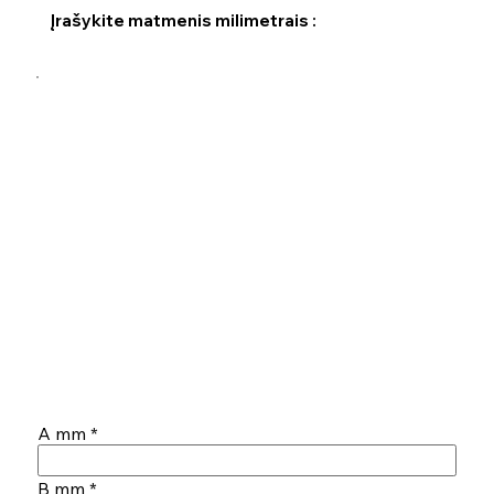
Įrašykite matmenis milimetrais :
A mm
B mm