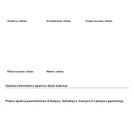
Skaidrus stiklas
Išskaidrintas stiklas
Rudai tonuotas stiklas
Pilkai tonuotas stiklas
Matinis stiklas
Galimos furnitūros spalvos dušo kabinai:
Platus spalvų pasirinkimas iš Italijos, Vokietijos, Danijos ir Lenkijos gamintojų.