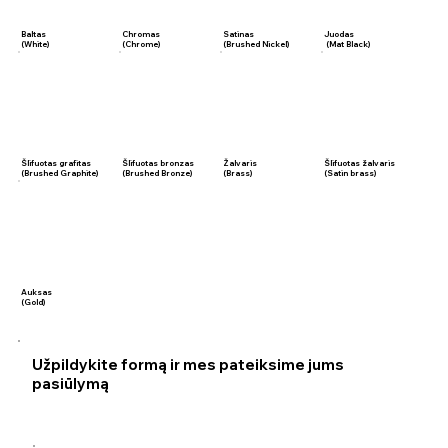
Baltas
Chromas
Satinas
Juodas
(White)
(Chrome)
(Brushed Nickel)
(Mat Black)
Šlifuotas grafitas
Šlifuotas bronzas
Žalvaris
Šlifuotas žalvaris
(Brushed Graphite)
(Brushed Bronze)
(Brass)
(Satin brass)
Auksas
(Gold)
Užpildykite formą ir mes pateiksime jums
pasiūlymą