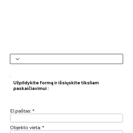
Užpildykite formą ir išsiųskite tiksliam
paskaičiavimui :
El.paštas:
Objekto vieta: