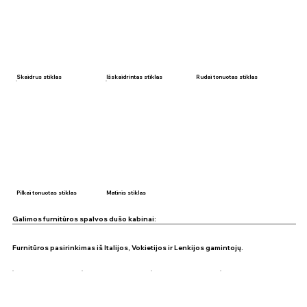
Skaidrus stiklas
Išskaidrintas stiklas
Rudai tonuotas stiklas
Pilkai tonuotas stiklas
Matinis stiklas
Galimos furnitūros spalvos dušo kabinai:
Furnitūros pasirinkimas iš Italijos, Vokietijos ir Lenkijos gamintojų.