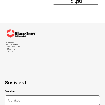
Siųsti
MB, Glass-inov
Įm.k.: 305936426
PVM k.: LT100014518317
Vilnius
+37063334445
info@glass-inov.lt
Susisiekti
Vardas