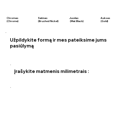
Chromas
Satinas
Juodas
Auksas
(Chrome)
(Brushed Nickel)
(Mat Black)
(Gold)
Užpildykite formą ir mes pateiksime jums
pasiūlymą
Įrašykite matmenis milimetrais :