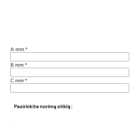
A mm
B mm
C mm
Pasirinkite norimą stiklą :