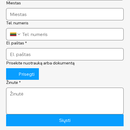
Miestas
Tel. numeris
El. paštas
*
Prisekite nuotrauką arba dokumentą
Prisegti
Žinutė
*
Siųsti