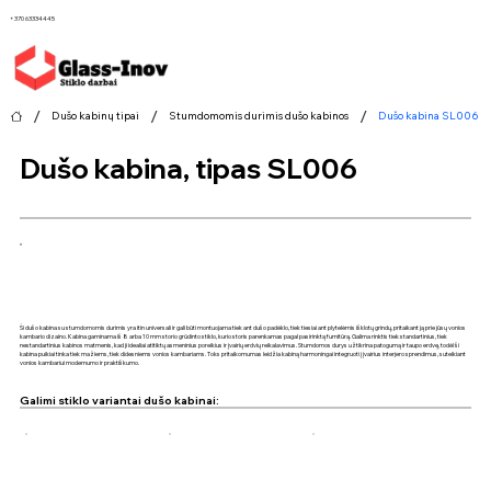
+370 63334445
/
/
/
Dušo kabinų tipai
Stumdomomis durimis dušo kabinos
Dušo kabina SL006
Dušo kabina, tipas SL006
Ši dušo kabina su stumdomomis durimis yra itin universali ir gali būti montuojama tiek ant dušo padėklo, tiek tiesiai ant plytelėmis išklotų grindų, pritaikant ją prie jūsų vonios
kambario dizaino. Kabina gaminama iš 8 arba 10 mm storio grūdinto stiklo, kurio storis parenkamas pagal pasirinktą furnitūrą. Galima rinktis tiek standartinius, tiek
nestandartinius kabinos matmenis, kad ji idealiai atitiktų asmeninius poreikius ir įvairių erdvių reikalavimus. Stumdomos durys užtikrina patogumą ir taupo erdvę, todėl ši
kabina puikiai tinka tiek mažiems, tiek didesniems vonios kambariams. Toks pritaikomumas leidžia kabiną harmoningai integruoti į įvairius interjero sprendimus, suteikiant
vonios kambariui modernumo ir praktiškumo.
Galimi stiklo variantai dušo kabinai: